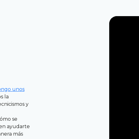
ongo unos
s la
tecnicismos y
cómo se
den ayudarte
nera más