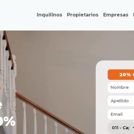
Inquilinos
Propietarios
Empresas
20% 
A
e
00%