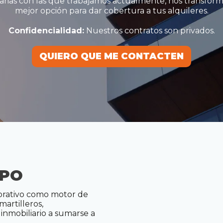
iarias con las que trabajamos actualmente, nos transform
mejor opción para dar cobertura a tus alquileres.
Confidencialidad:
Nuestros contratos son privados.
QUIERO QUE ME CONTACTEN
QUIERO QUE ME CONTACTEN
IPO
borativo como motor de
artilleros,
 inmobiliario a sumarse a