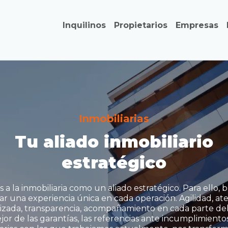
Inquilinos
Propietarios
Empresas
Inmobiliarias
Tu aliado inmobiliario
estratégico
 a la inmobiliaria como un aliado estratégico. Para ello,
ar una experiencia única en cada operación. Agilidad, at
izada, transparencia, acompañamiento en cada parte de
ejor de las garantías, las referencias ante incumplimientos