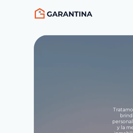
Tratamos
brind
personal
y la m